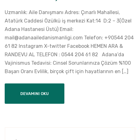
Uzmanlık: Aile Danışmanı Adres: Çınarlı Mahallesi,
Atatürk Caddesi Özülkü iş merkezi Kat:14 D:2 – 3(Özel
Adana Hastanesi Üstü) Email:
mail@adanaailedanismanligi.com Telefon: +90544 204
61 82 Instagram X-twitter Facebook HEMEN ARA &
RANDEVU AL TELEFON : 0544 204 61 82 Adana’da
Vajinismus Tedavisi: Cinsel Sorunlarınıza Çözüm %100
Başarı Oranı Evlilik, birçok çift için hayatlarının en […]
DEVAMINI OKU