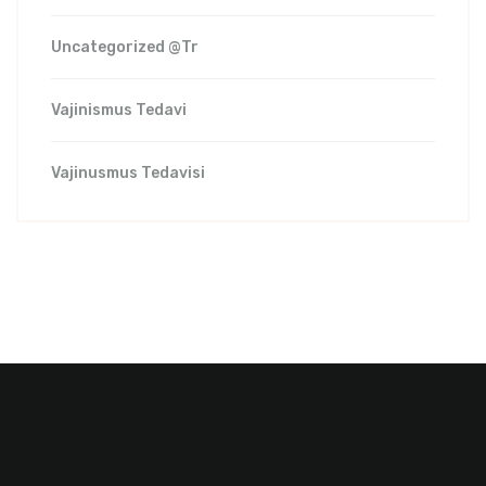
Uncategorized @tr
Vajinismus Tedavi
Vajinusmus Tedavisi