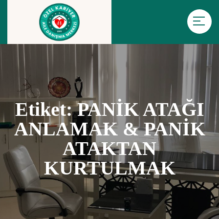
Etiket:
PANİK ATAĞI
ANLAMAK & PANİK
ATAKTAN
KURTULMAK