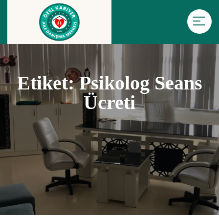
Etiket:
Psikolog Seans
Ücreti