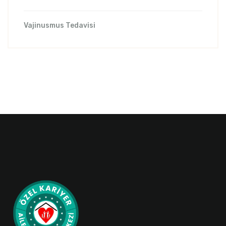
Vajinusmus Tedavisi