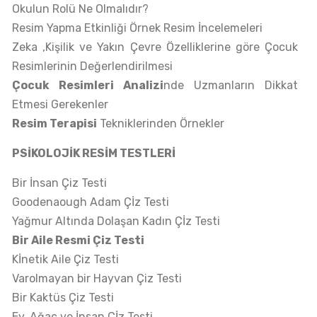
Okulun Rolü Ne Olmalıdır?
Resim Yapma Etkinliği Örnek Resim İncelemeleri
Zeka ,Kişilik ve Yakın Çevre Özelliklerine göre Çocuk
Resimlerinin Değerlendirilmesi
Çocuk Resimleri Analizi
nde Uzmanların Dikkat
Etmesi Gerekenler
Resim Terapisi
Tekniklerinden Örnekler
PSİKOLOJİK RESİM TESTLERİ
Bir İnsan Çiz Testi
Goodenaough Adam Çİz Testi
Yağmur Altında Dolaşan Kadın Çİz Testi
Bir Aile Resmi Çiz Testi
Kİnetik Aile Çiz Testi
Varolmayan bir Hayvan Çiz Testi
Bir Kaktüs Çiz Testi
Ev, Ağaç ve İnsan Çİz Testi