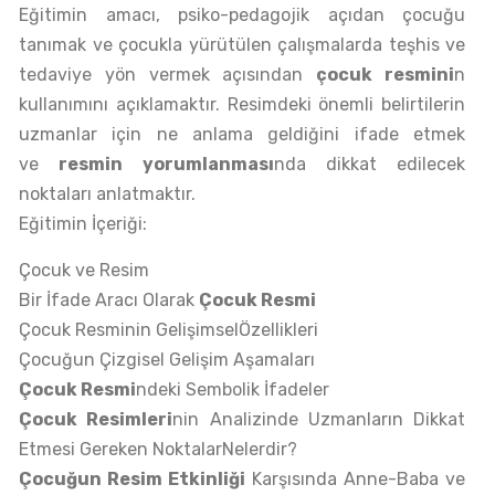
Eğitimin amacı, psiko-pedagojik açıdan çocuğu
tanımak ve çocukla yürütülen çalışmalarda teşhis ve
tedaviye yön vermek açısından
çocuk resmini
n
kullanımını açıklamaktır. Resimdeki önemli belirtilerin
uzmanlar için ne anlama geldiğini ifade etmek
ve
resmin yorumlanması
nda dikkat edilecek
noktaları anlatmaktır.
Eğitimin İçeriği:
Çocuk ve Resim
Bir İfade Aracı Olarak
Çocuk Resmi
Çocuk Resminin GelişimselÖzellikleri
Çocuğun Çizgisel Gelişim Aşamaları
Çocuk Resmi
ndeki Sembolik İfadeler
Çocuk Resimleri
nin Analizinde Uzmanların Dikkat
Etmesi Gereken NoktalarNelerdir?
Çocuğun Resim Etkinliği
Karşısında Anne-Baba ve