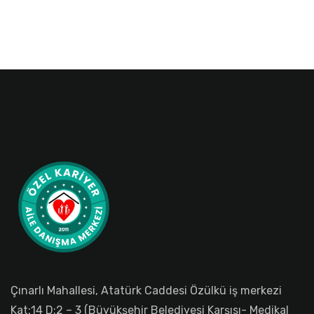
Çınarlı Mahallesi, Atatürk Caddesi Özülkü iş merkezi
Kat:14 D:2 – 3 (Büyükşehir Belediyesi Karşısı- Medikal