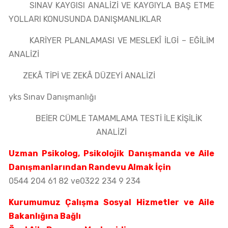
SINAV KAYGISI ANALİZİ VE KAYGIYLA BAŞ ETME
YOLLARI KONUSUNDA DANIŞMANLIKLAR
KARİYER PLANLAMASI VE MESLEKÎ İLGİ – EĞİLİM
ANALİZİ
ZEKÂ TİPİ VE ZEKÂ DÜZEYİ ANALİZİ
yks
Sınav Danışma
nlığı
BEİER CÜMLE TAMAMLAMA TESTİ İLE KİŞİLİK
ANALİZİ
Uzman Psikolog, Psikolojik Danışmanda ve
Aile
Danışmanları
ndan Randevu Almak İçin
0544 204 61 82
ve
0322 234 9 234
Kurumumuz Çalışma Sosyal Hizmetler ve Aile
Bakanlığına Bağlı