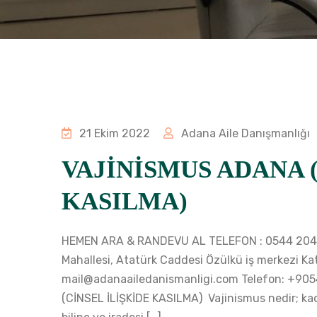
21 Ekim 2022
Adana Aile Danışmanlığı
VAJİNİSMUS ADANA (
KASILMA)
HEMEN ARA & RANDEVU AL TELEFON : 0544 204 61
Mahallesi, Atatürk Caddesi Özülkü iş merkezi Ka
mail@adanaailedanismanligi.com Telefon: +90
(CİNSEL İLİŞKİDE KASILMA) Vajinismus nedir; kad