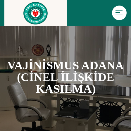
VAJİNİSMUS ADANA
(CİNEL İLİŞKİDE
KASILMA)