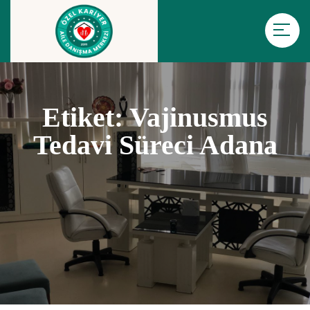
Etiket:
Vajinusmus
Tedavi Süreci Adana