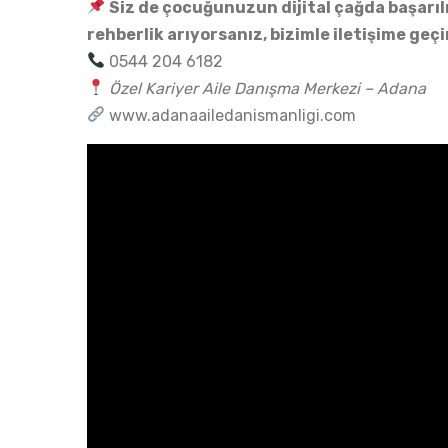
Siz de çocuğunuzun dijital çağda başarılı 
rehberlik arıyorsanız, bizimle iletişime geçi
0544 204 6182
Özel Kariyer Aile Danışma Merkezi – Adana
www.adanaailedanismanligi.com