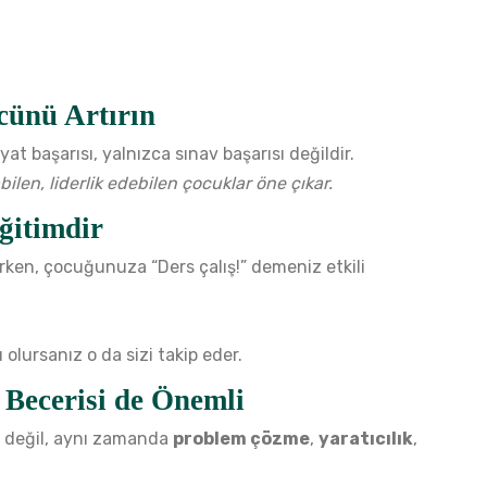
ücünü Artırın
ayat başarısı, yalnızca sınav başarısı değildir.
ilen, liderlik edebilen çocuklar öne çıkar.
ğitimdir
rken, çocuğunuza “Ders çalış!” demeniz etkili
ı olursanız o da sizi takip eder.
 Becerisi de Önemli
le değil, aynı zamanda
problem çözme
,
yaratıcılık
,