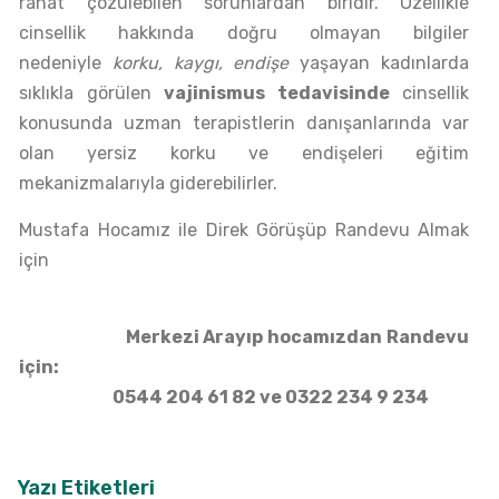
rahat çözülebilen sorunlardan biridir. Özellikle
cinsellik hakkında doğru olmayan bilgiler
nedeniyle
korku, kaygı, endişe
yaşayan kadınlarda
sıklıkla görülen
vajinismus tedavisinde
cinsellik
konusunda uzman terapistlerin danışanlarında var
olan yersiz korku ve endişeleri eğitim
mekanizmalarıyla giderebilirler.
Mustafa Hocamız ile Direk Görüşüp Randevu Almak
için
Merkezi Arayıp hocamızdan Randevu
için:
0544 204 61 82
ve
0322 234 9 234
Yazı Etiketleri