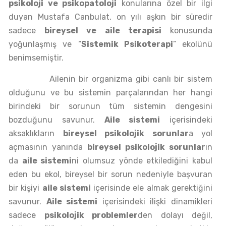
psikoloji ve psikopatoloji
konularına özel bir ilgi
duyan Mustafa Canbulat, on yılı aşkın bir süredir
sadece
bireysel ve aile terapisi
konusunda
yoğunlaşmış ve “
Sistemik Psikoterapi
” ekolünü
benimsemiştir.
Ailenin bir organizma gibi canlı bir sistem
olduğunu ve bu sistemin parçalarından her hangi
birindeki bir sorunun tüm sistemin dengesini
bozduğunu savunur.
Aile sistemi
içerisindeki
aksaklıkların
bireysel psikolojik sorunlar
a yol
açmasının yanında
bireysel psikolojik sorunlar
ın
da
aile sistemi
ni olumsuz yönde etkilediğini kabul
eden bu ekol, bireysel bir sorun nedeniyle başvuran
bir kişiyi
aile sistemi
içerisinde ele almak gerektiğini
savunur.
Aile sistemi
içerisindeki ilişki dinamikleri
sadece
psikolojik problemler
den dolayı değil,