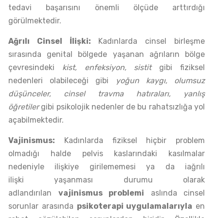
tedavi başarısını önemli ölçüde arttırdığı
görülmektedir.
Ağrılı Cinsel İlişki:
Kadınlarda cinsel birleşme
sırasında genital bölgede yaşanan ağrıların bölge
çevresindeki
kist, enfeksiyon, sistit
gibi fiziksel
nedenleri olabileceği gibi
yoğun kaygı, olumsuz
düşünceler, cinsel travma hatıraları, yanlış
öğretiler
gibi psikolojik nedenler de bu rahatsızlığa yol
açabilmektedir.
Vajinismus:
Kadınlarda fiziksel hiçbir problem
olmadığı halde pelvis kaslarındaki kasılmalar
nedeniyle ilişkiye girilememesi ya da iağrılı
ilişki yaşanması durumu olarak
adlandırılan
vajinismus problemi
aslında cinsel
sorunlar arasında
psikoterapi uygulamalarıyla
en